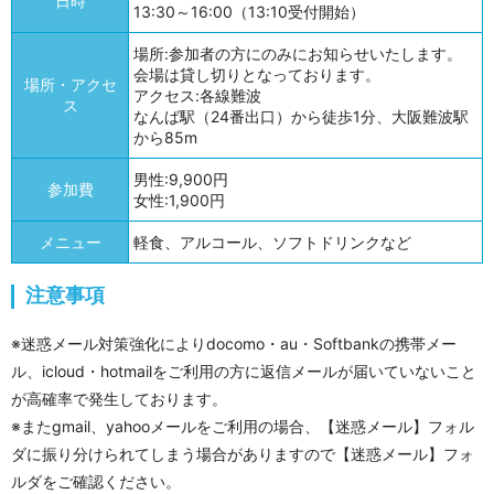
日時
13:30～16:00（13:10受付開始）
場所:参加者の方にのみにお知らせいたします。
会場は貸し切りとなっております。
場所・アクセ
アクセス:各線難波
ス
なんば駅（24番出口）から徒歩1分、大阪難波駅
から85m
男性:9,900円
参加費
女性:1,900円
メニュー
軽食、アルコール、ソフトドリンクなど
注意事項
※迷惑メール対策強化によりdocomo・au・Softbankの携帯メー
ル、icloud・hotmailをご利用の方に返信メールが届いていないこと
が高確率で発生しております。
※またgmail、yahooメールをご利用の場合、【迷惑メール】フォル
ダに振り分けられてしまう場合がありますので【迷惑メール】フォ
ルダをご確認ください。