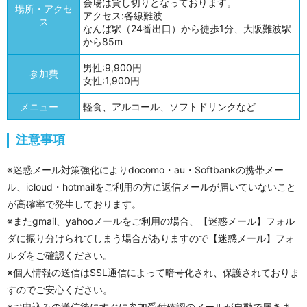
会場は貸し切りとなっております。
場所・アクセ
アクセス:各線難波
ス
なんば駅（24番出口）から徒歩1分、大阪難波駅
から85m
男性:9,900円
参加費
女性:1,900円
メニュー
軽食、アルコール、ソフトドリンクなど
注意事項
※迷惑メール対策強化によりdocomo・au・Softbankの携帯メー
ル、icloud・hotmailをご利用の方に返信メールが届いていないこと
が高確率で発生しております。
※またgmail、yahooメールをご利用の場合、【迷惑メール】フォル
ダに振り分けられてしまう場合がありますので【迷惑メール】フォ
ルダをご確認ください。
※個人情報の送信はSSL通信によって暗号化され、保護されておりま
すのでご安心ください。
※お申込みの送信後にすぐに参加受付確認のメールが自動で届きま