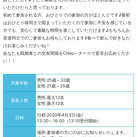
いただけたらと思っております。
初めて参加される方、おひとりでの参加の方がほとんどです♪最初
はおひとり様同士で固まっていただくので参加に不安を感じている
方でも、安心して素敵な時間を過ごしていただけます♪もちろんお
友達同士でのご参加もお待ちしております♪食べて飲んで好きなだ
けお楽しみくださいね！
あなたも既婚者との交友関係をChīsu～チースで是非お広めくださ
い！！
男性:25歳～32歳
対象年齢
女性:21歳～35歳
男性:最大12名
募集人数
女性:最大12名
日程:2020年4月3日(金)
日時
13:30～16:00（13:10受付開始）
場所:参加者の方にのみにお知らせいたします。