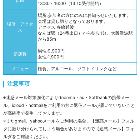
日時
13:30～16:00（13:10受付開始）
場所:参加者の方にのみにお知らせいたします。
会場は貸し切りとなっております。
場所・アクセ
アクセス:各線難波
ス
なんば駅（24番出口）から徒歩1分、大阪難波駅
から85m
男性:9,900円
参加費
女性:1,900円
メニュー
軽食、アルコール、ソフトドリンクなど
注意事項
※迷惑メール対策強化によりdocomo・au・Softbankの携帯メー
ル、icloud・hotmailをご利用の方に返信メールが届いていないこと
が高確率で発生しております。
※またgmail、yahooメールをご利用の場合、【迷惑メール】フォル
ダに振り分けられてしまう場合がありますので【迷惑メール】フォ
ルダをご確認ください。