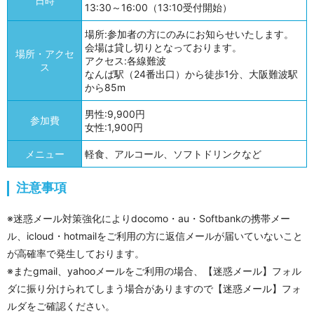
日時
13:30～16:00（13:10受付開始）
場所:参加者の方にのみにお知らせいたします。
会場は貸し切りとなっております。
場所・アクセ
アクセス:各線難波
ス
なんば駅（24番出口）から徒歩1分、大阪難波駅
から85m
男性:9,900円
参加費
女性:1,900円
メニュー
軽食、アルコール、ソフトドリンクなど
注意事項
※迷惑メール対策強化によりdocomo・au・Softbankの携帯メー
ル、icloud・hotmailをご利用の方に返信メールが届いていないこと
が高確率で発生しております。
※またgmail、yahooメールをご利用の場合、【迷惑メール】フォル
ダに振り分けられてしまう場合がありますので【迷惑メール】フォ
ルダをご確認ください。